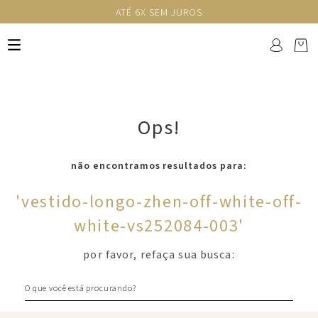
ATÉ 6X SEM JUROS
Ops!
não encontramos resultados para:
'
vestido-longo-zhen-off-white-off-
white-vs252084-003
'
por favor, refaça sua busca:
O que você está procurando?