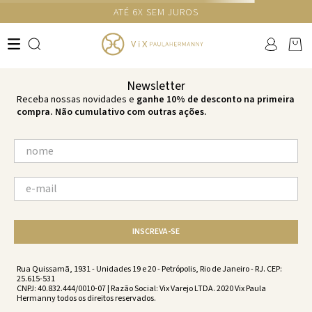
GANHE 10% NA PRIMEIRA COMPRA COM O CUPOM NEWS10
Ops!
não encontramos resultados para:
'
vestido-midi-carrie-gojiberry-
gojiberry-vc232143-2093
'
por favor, refaça sua busca:
O que você está procurando?