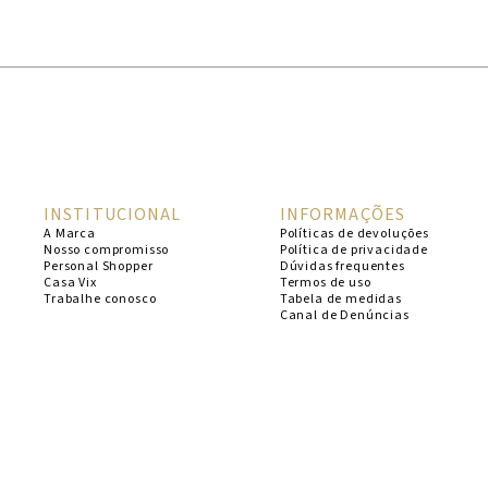
1
º
cheeky
2
º
vestido
3
º
maio
4
º
biquini
5
º
vestido curto
INSTITUCIONAL
INFORMAÇÕES
6
º
calcinha
A Marca
Políticas de devoluções
Nosso compromisso
Política de privacidade
7
º
vestidos
Personal Shopper
Dúvidas frequentes
Casa Vix
Termos de uso
8
º
saida
Trabalhe conosco
Tabela de medidas
Canal de Denúncias
9
º
top
10
º
verde