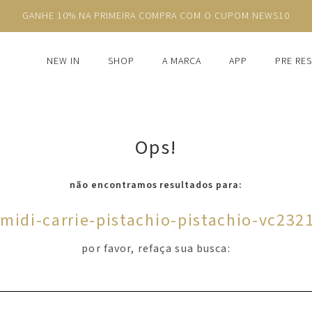
GANHE 10% NA PRIMEIRA COMPRA COM O CUPOM NEWS10
NEW IN
SHOP
A MARCA
APP
PRE RE
Ops!
não encontramos resultados para:
-midi-carrie-pistachio-pistachio-vc232
por favor, refaça sua busca: