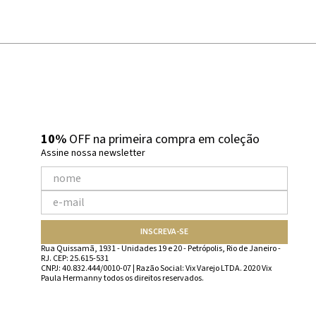
10%
OFF na primeira compra em coleção
Assine nossa newsletter
INSCREVA-SE
Rua Quissamã, 1931 - Unidades 19 e 20 - Petrópolis, Rio de Janeiro -
RJ. CEP: 25.615-531
CNPJ: 40.832.444/0010-07 | Razão Social: Vix Varejo LTDA. 2020 Vix
Paula Hermanny todos os direitos reservados.