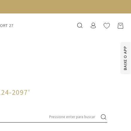
SORT 27
BAIXE O APP
124-2097
'