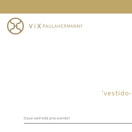
TERMOS MAIS BUSCADOS
1
º
cheeky
2
º
vestido
3
º
maio
4
º
biquini
5
º
vestido curto
6
º
calcinha
7
º
vestidos
8
º
saida
'
vestido
9
º
top
10
º
verde
O que você está procurando?
TERMOS MAIS BUSCADOS