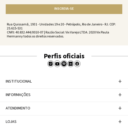
INSCREVA-SE
Rua Quissamã, 1931 - Unidades 19 e 20 - Petrópolis, Rio de Janeiro - RJ. CEP:
25.615-531
CNPJ: 40.832.444/0010-07 | Razão Social: Vix Varejo LTDA. 2020 Vix Paula
Hermanny todos os direitos reservados.
Perfis oficiais
+
INSTITUCIONAL
Baixe nosso APP
+
INFORMAÇÕES
A Marca
Nosso compromisso
Casa Vix
Políticas de Devoluções
+
ATENDIMENTO
Trabalhe conosco
Política de Privacidade
Dúvidas Frequentes
Termos de Uso
Fale conosco
+
LOJAS
Tabela de Medidas
Personal Shopper
Canal de Denúncias
Central de atendimento