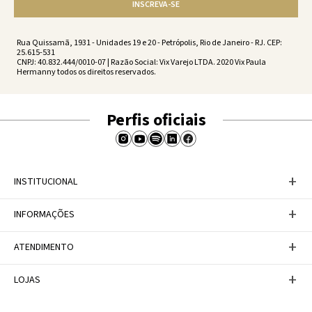
INSCREVA-SE
Rua Quissamã, 1931 - Unidades 19 e 20 - Petrópolis, Rio de Janeiro - RJ. CEP:
25.615-531
CNPJ: 40.832.444/0010-07 | Razão Social: Vix Varejo LTDA. 2020 Vix Paula
Hermanny todos os direitos reservados.
Perfis oficiais
+
INSTITUCIONAL
Baixe nosso APP
+
INFORMAÇÕES
A Marca
Nosso compromisso
Casa Vix
Políticas de Devoluções
+
ATENDIMENTO
Trabalhe conosco
Política de Privacidade
Dúvidas Frequentes
Termos de Uso
Fale conosco
+
LOJAS
Tabela de Medidas
Personal Shopper
Canal de Denúncias
Central de atendimento
Confira nossos endereços