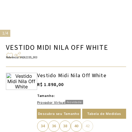
1/4
VESTIDO MIDI NILA OFF WHITE
Referência
:
VA262155_003
Vestido Midi Nila Off White
R$ 1.898,00
Tamanho:
Novidade
Provador Virtual
Descubra seu Tamanho
Tabela de Medidas
34
36
38
40
42