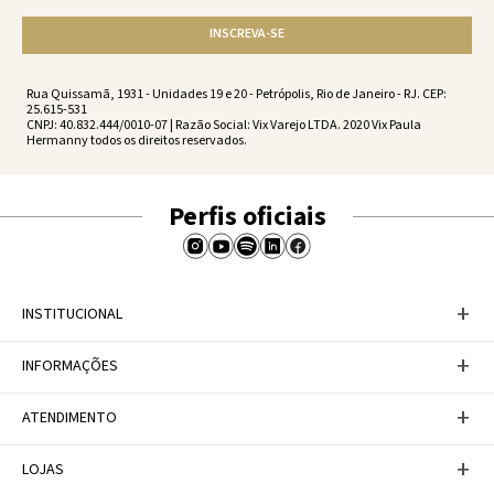
INSCREVA-SE
Rua Quissamã, 1931 - Unidades 19 e 20 - Petrópolis, Rio de Janeiro - RJ. CEP:
25.615-531
CNPJ: 40.832.444/0010-07 | Razão Social: Vix Varejo LTDA. 2020 Vix Paula
Hermanny todos os direitos reservados.
Perfis oficiais
+
INSTITUCIONAL
Baixe nosso APP
+
INFORMAÇÕES
A Marca
Nosso compromisso
Casa Vix
Políticas de Devoluções
+
ATENDIMENTO
Trabalhe conosco
Política de Privacidade
Dúvidas Frequentes
Termos de Uso
Fale conosco
+
LOJAS
Tabela de Medidas
Personal Shopper
Canal de Denúncias
Central de atendimento