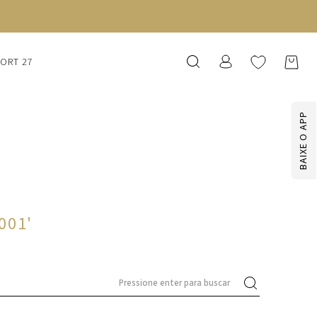
SORT 27
BAIXE O APP
-001
'