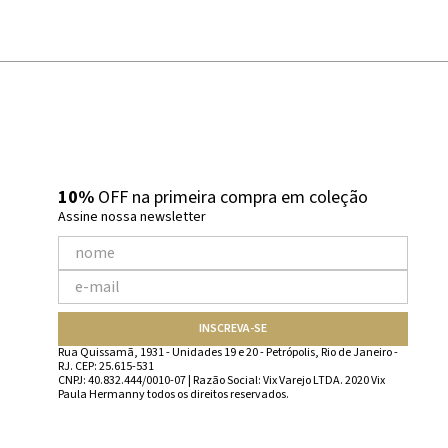
10%
OFF na primeira compra em coleção
Assine nossa newsletter
INSCREVA-SE
Rua Quissamã, 1931 - Unidades 19 e 20 - Petrópolis, Rio de Janeiro -
RJ. CEP: 25.615-531
CNPJ: 40.832.444/0010-07 | Razão Social: Vix Varejo LTDA. 2020 Vix
Paula Hermanny todos os direitos reservados.