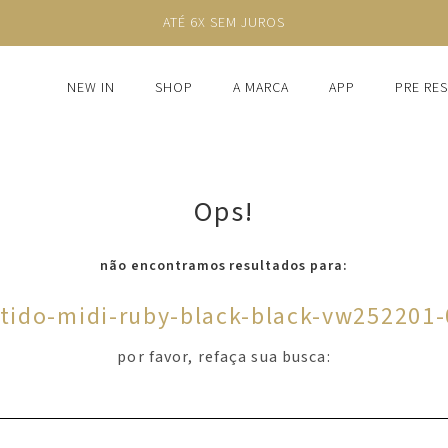
ATÉ 6X SEM JUROS
NEW IN
SHOP
A MARCA
APP
PRE RE
Ops!
não encontramos resultados para:
tido-midi-ruby-black-black-vw252201
por favor, refaça sua busca: