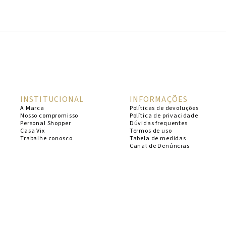
1
º
cheeky
2
º
vestido
3
º
maio
4
º
biquini
5
º
calcinha
INSTITUCIONAL
INFORMAÇÕES
6
º
vestido curto
A Marca
Políticas de devoluções
Nosso compromisso
Política de privacidade
7
º
saida
Personal Shopper
Dúvidas frequentes
Casa Vix
Termos de uso
8
º
verde
Trabalhe conosco
Tabela de medidas
Canal de Denúncias
9
º
vestidos
10
º
top