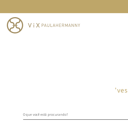
TERMOS MAIS BUSCADOS
1
º
cheeky
2
º
vestido
3
º
maio
4
º
biquini
5
º
calcinha
6
º
vestido curto
7
º
saida
8
º
verde
'
ves
9
º
vestidos
10
º
top
O que você está procurando?
TERMOS MAIS BUSCADOS