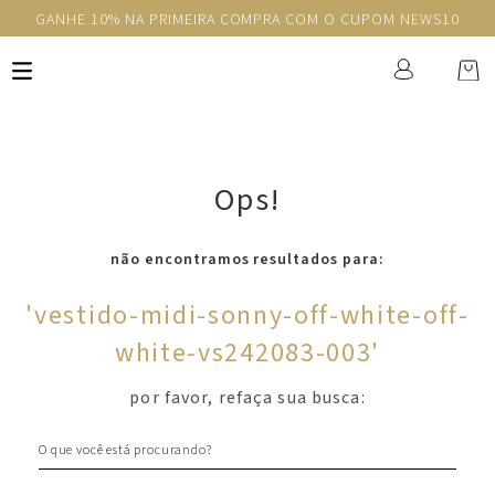
GANHE 10% NA PRIMEIRA COMPRA COM O CUPOM NEWS10
Ops!
não encontramos resultados para:
'
vestido-midi-sonny-off-white-off-
white-vs242083-003
'
por favor, refaça sua busca:
O que você está procurando?