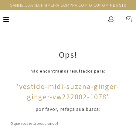
GANHE 10% NA PRIMEIRA COMPRA COM O CUPOM NEWS10
Ops!
não encontramos resultados para:
'
vestido-midi-suzana-ginger-
ginger-vw222002-1078
'
por favor, refaça sua busca:
O que você está procurando?