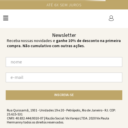
GANHE 10% NA PRIMEIRA COMPRA COM O CUPOM NEWS10
Ops!
não encontramos resultados para:
'
vestido-midi-vicky-reflection-
reflection-vc252121-2468
'
por favor, refaça sua busca:
O que você está procurando?