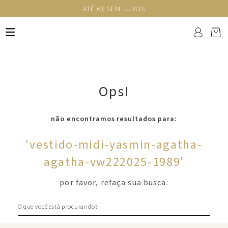
ATÉ 6X SEM JUROS
Ops!
não encontramos resultados para:
'
vestido-midi-yasmin-agatha-
agatha-vw222025-1989
'
por favor, refaça sua busca:
O que você está procurando?