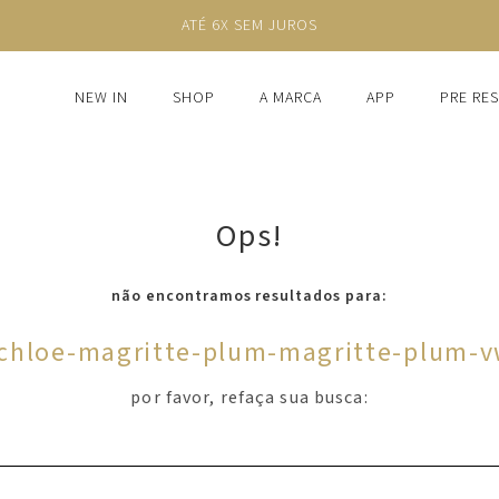
ATÉ 6X SEM JUROS
NEW IN
SHOP
A MARCA
APP
PRE RE
Ops!
não encontramos resultados para:
-chloe-magritte-plum-magritte-plum-
por favor, refaça sua busca: