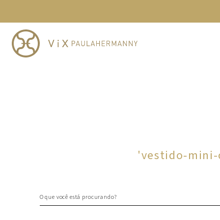
TERMOS MAIS BUSCADOS
1
º
cheeky
2
º
vestido
3
º
maio
4
º
biquini
5
º
calcinha
6
º
vestido curto
7
º
saida
8
º
verde
'
vestido-mini
9
º
vestidos
10
º
top
O que você está procurando?
TERMOS MAIS BUSCADOS