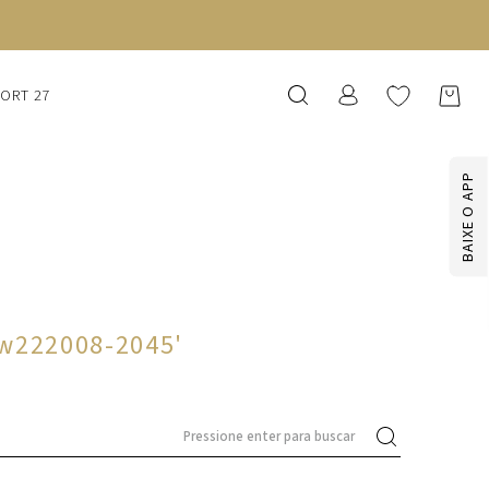
SORT 27
BAIXE O APP
vw222008-2045
'