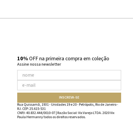
10%
OFF na primeira compra em coleção
Assine nossa newsletter
INSCREVA-SE
Rua Quissamã, 1931 - Unidades 19 e 20 - Petrópolis, Rio de Janeiro -
RJ. CEP: 25.615-531
CNPJ: 40.832.444/0010-07 | Razão Social: Vix Varejo LTDA. 2020 Vix
Paula Hermanny todos os direitos reservados.