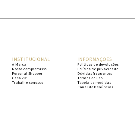
1
º
cheeky
2
º
vestido
3
º
maio
4
º
biquini
5
º
calcinha
INSTITUCIONAL
INFORMAÇÕES
6
º
vestido curto
A Marca
Políticas de devoluções
Nosso compromisso
Política de privacidade
7
º
saida
Personal Shopper
Dúvidas frequentes
Casa Vix
Termos de uso
8
º
verde
Trabalhe conosco
Tabela de medidas
Canal de Denúncias
9
º
vestidos
10
º
top