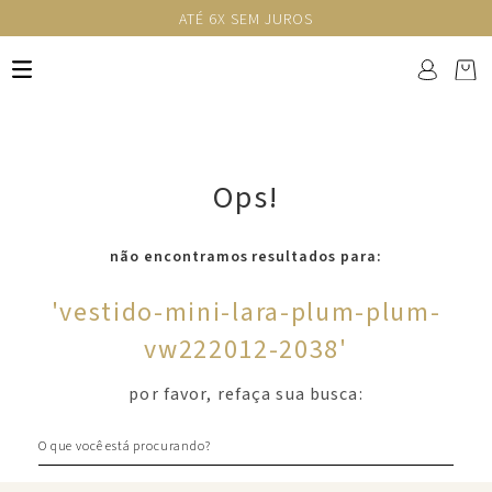
ATÉ 6X SEM JUROS
Ops!
não encontramos resultados para:
'
vestido-mini-lara-plum-plum-
vw222012-2038
'
por favor, refaça sua busca:
O que você está procurando?