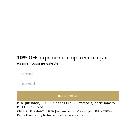
10%
OFF na primeira compra em coleção
Assine nossa newsletter
INSCREVA-SE
Rua Quissamã, 1931 - Unidades 19 e 20 - Petrópolis, Rio de Janeiro -
RJ. CEP: 25.615-531
CNPJ: 40.832.444/0010-07 | Razão Social: Vix Varejo LTDA. 2020 Vix
Paula Hermanny todos os direitos reservados.