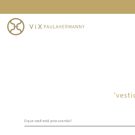
TERMOS MAIS BUSCADOS
1
º
cheeky
2
º
vestido
3
º
maio
4
º
vestidos
5
º
vestido curto
6
º
biquini
7
º
calcinha
8
º
saida
'
vesti
9
º
top
10
º
verde
O que você está procurando?
TERMOS MAIS BUSCADOS