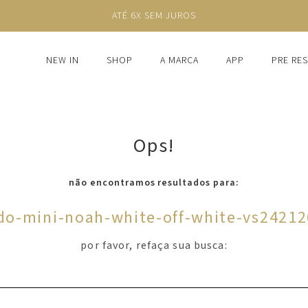
ATÉ 6X SEM JUROS
NEW IN
SHOP
A MARCA
APP
PRE RE
Ops!
não encontramos resultados para:
do-mini-noah-white-off-white-vs2421
por favor, refaça sua busca: