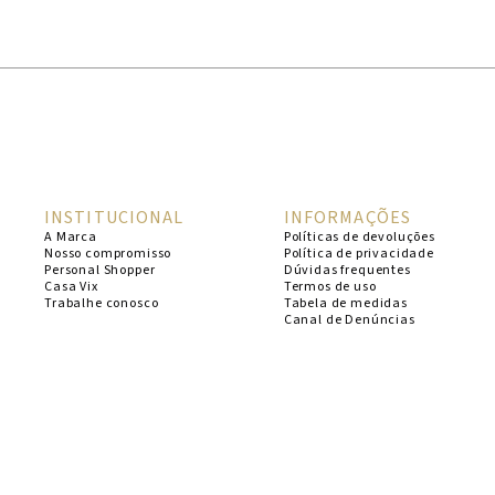
1
º
cheeky
2
º
vestido
3
º
maio
4
º
vestidos
5
º
vestido curto
INSTITUCIONAL
INFORMAÇÕES
6
º
biquini
A Marca
Políticas de devoluções
Nosso compromisso
Política de privacidade
7
º
calcinha
Personal Shopper
Dúvidas frequentes
Casa Vix
Termos de uso
8
º
saida
Trabalhe conosco
Tabela de medidas
Canal de Denúncias
9
º
top
10
º
verde