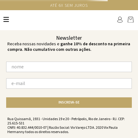
ATÉ 6X SEM JUROS
TERMOS MAIS BUSCADOS
1
º
cheeky
2
º
vestido
Newsletter
3
º
maio
Receba nossas novidades e
ganhe 10% de desconto na primeira
compra. Não cumulativo com outras ações.
4
º
biquini
5
º
vestido curto
6
º
calcinha
7
º
vestidos
8
º
saida
INSCREVA-SE
9
º
top
10
º
verde
Rua Quissamã, 1931 - Unidades 19 e 20 - Petrópolis, Rio de Janeiro - RJ. CEP:
25.615-531
CNPJ: 40.832.444/0010-07 | Razão Social: Vix Varejo LTDA. 2020 Vix Paula
Hermanny todos os direitos reservados.