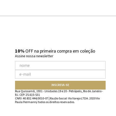
10%
OFF na primeira compra em coleção
Assine nossa newsletter
INSCREVA-SE
Rua Quissamã, 1931 - Unidades 19 e 20 - Petrópolis, Rio de Janeiro -
RJ. CEP: 25.615-531
CNPJ: 40.832.444/0010-07 | Razão Social: Vix Varejo LTDA. 2020 Vix
Paula Hermanny todos os direitos reservados.