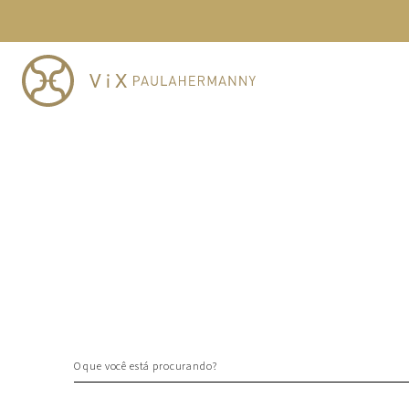
TERMOS MAIS BUSCADOS
1
º
cheeky
2
º
vestido
3
º
maio
4
º
biquini
5
º
calcinha
6
º
vestido curto
7
º
saida
8
º
verde
9
º
vestidos
10
º
top
O que você está procurando?
TERMOS MAIS BUSCADOS