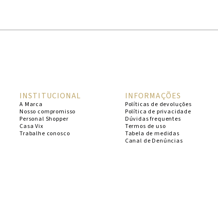
1
º
cheeky
2
º
vestido
3
º
maio
4
º
biquini
5
º
calcinha
INSTITUCIONAL
INFORMAÇÕES
6
º
vestido curto
A Marca
Políticas de devoluções
Nosso compromisso
Política de privacidade
7
º
saida
Personal Shopper
Dúvidas frequentes
Casa Vix
Termos de uso
8
º
verde
Trabalhe conosco
Tabela de medidas
Canal de Denúncias
9
º
vestidos
10
º
top