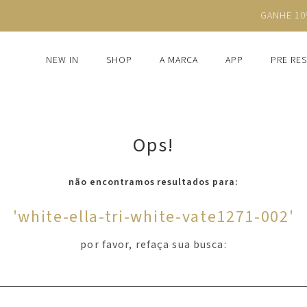
GANHE 10% NA PRIMEIRA COMPRA COM O CUPOM NEWS10
NEW IN
SHOP
A MARCA
APP
PRE RE
Ops!
não encontramos resultados para:
'
white-ella-tri-white-vate1271-002
'
por favor, refaça sua busca: