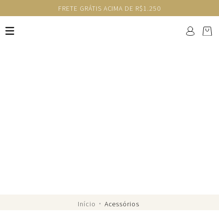
FRETE GRÁTIS ACIMA DE R$1.250
Acessórios
Os detalhes artesanais dos
acessórios
ViX
elevam seus looks. Charme e sofisticação, da
areia ao urbano.
Acessórios