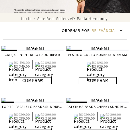
Sale Best Sellers ViX Paula Hermanny
RELEVÂNCIA
CALÇA FINCH TRICOT SUNDREAM
VESTIDO CURTO BURKE SUNDREAM
R$ 498,00
R$ 898,00
R$ 898,00
R$ 349,00
R$ 629,00
R$ 629,00
COMPRAR
COMPRAR
TOP TRI PARALELO BEADS SUNDREAM
CALCINHA BEADS CHEEKY SUNDREAM
R$ 399,00
R$ 299,00
R$ 399,00
R$ 299,00
R$ 280,00
R$ 210,00
R$ 280,00
R$ 210,00