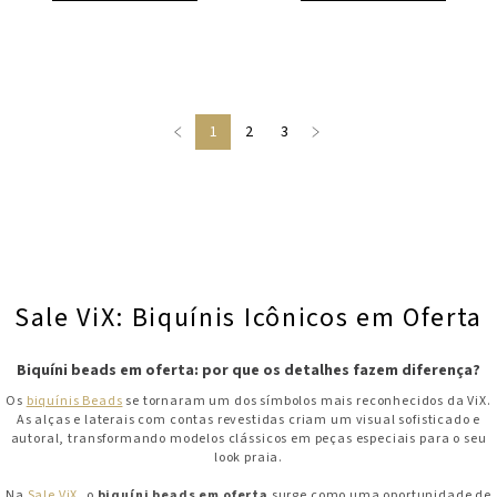
1
2
3
Sale ViX: Biquínis Icônicos em Oferta
Biquíni beads em oferta: por que os detalhes fazem diferença?
Os
biquínis Beads
se tornaram um dos símbolos mais reconhecidos da ViX.
As alças e laterais com contas revestidas criam um visual sofisticado e
autoral, transformando modelos clássicos em peças especiais para o seu
look praia.
Na
Sale ViX
, o
biquíni beads em oferta
surge como uma oportunidade de