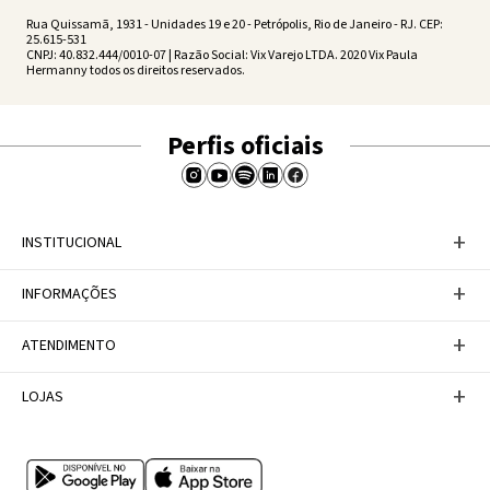
Rua Quissamã, 1931 - Unidades 19 e 20 - Petrópolis, Rio de Janeiro - RJ. CEP:
25.615-531
CNPJ: 40.832.444/0010-07 | Razão Social: Vix Varejo LTDA. 2020 Vix Paula
Hermanny todos os direitos reservados.
Perfis oficiais
+
INSTITUCIONAL
Baixe nosso APP
+
INFORMAÇÕES
A Marca
Nosso compromisso
Casa Vix
Políticas de Devoluções
+
ATENDIMENTO
Trabalhe conosco
Política de Privacidade
Dúvidas Frequentes
Termos de Uso
Fale conosco
+
LOJAS
Tabela de Medidas
Personal Shopper
Canal de Denúncias
Central de atendimento
Confira nossos endereços
Internacional
Multimarcas