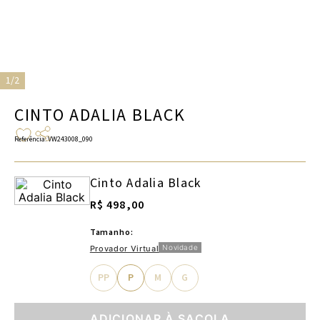
1/2
CINTO ADALIA BLACK
Referência
:
VW243008_090
Cinto Adalia Black
R$ 498,00
Tamanho:
Novidade
Provador Virtual
PP
P
M
G
ADICIONAR À SACOLA