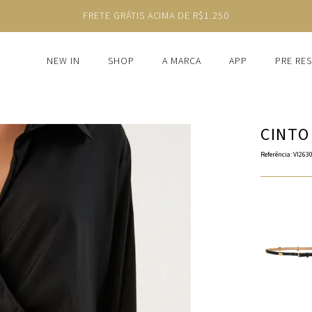
FRETE GRÁTIS ACIMA DE R$1.250
NEW IN
SHOP
A MARCA
APP
PRE RE
CINTO
Referência
:
VI263