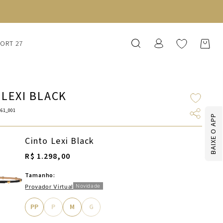
SORT 27
 LEXI BLACK
061_001
BAIXE O APP
Cinto Lexi Black
R$ 1.298,00
Tamanho:
Novidade
Provador Virtual
PP
P
M
G