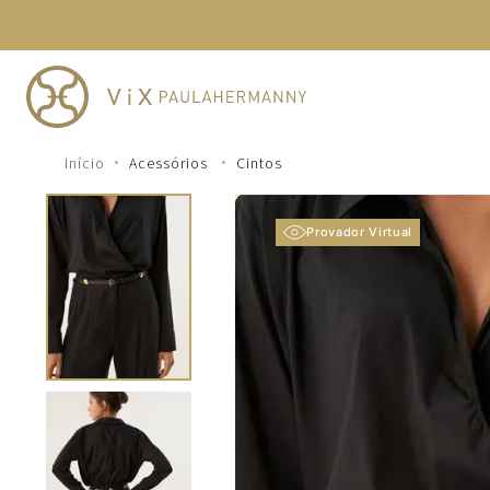
TERMOS MAIS BUSCADOS
1
º
cheeky
2
º
vestido
3
º
maio
Acessórios
Cintos
4
º
biquini
5
º
calcinha
Provador Virtual
6
º
vestido curto
7
º
saida
8
º
verde
9
º
vestidos
10
º
top