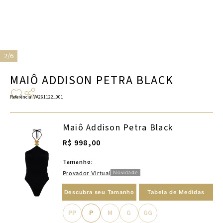
2/6
MAIÔ ADDISON PETRA BLACK
Referência
:
VA261122_001
Maiô Addison Petra Black
R$ 998,00
Tamanho:
Novidade
Provador Virtual
Descubra seu Tamanho
Tabela de Medidas
PP
P
M
G
GG