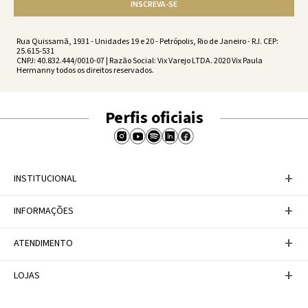
INSCREVA-SE
Rua Quissamã, 1931 - Unidades 19 e 20 - Petrópolis, Rio de Janeiro - RJ. CEP:
25.615-531
CNPJ: 40.832.444/0010-07 | Razão Social: Vix Varejo LTDA. 2020 Vix Paula
Hermanny todos os direitos reservados.
Perfis oficiais
+
INSTITUCIONAL
Baixe nosso APP
+
INFORMAÇÕES
A Marca
Nosso compromisso
Casa Vix
Políticas de Devoluções
+
ATENDIMENTO
Trabalhe conosco
Política de Privacidade
Dúvidas Frequentes
Termos de Uso
Fale conosco
+
LOJAS
Tabela de Medidas
Personal Shopper
Canal de Denúncias
Central de atendimento
Confira nossos endereços