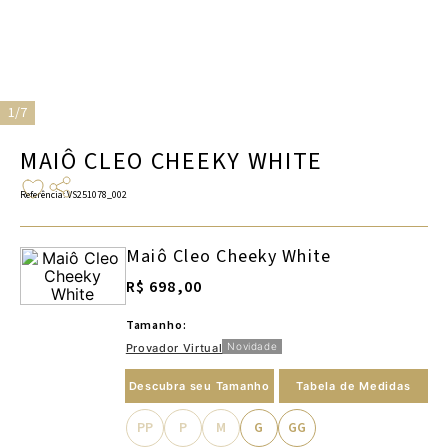
1/7
MAIÔ CLEO CHEEKY WHITE
Referência
:
VS251078_002
Maiô Cleo Cheeky White
R$ 698,00
Tamanho:
Novidade
Provador Virtual
Descubra seu Tamanho
Tabela de Medidas
PP
P
M
G
GG