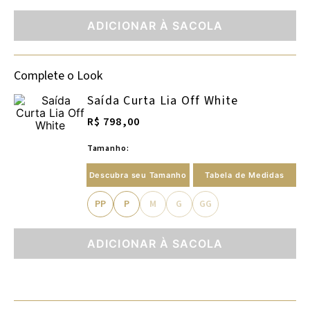
ADICIONAR À SACOLA
Complete o Look
Saída Curta Lia Off White
R$ 798,00
Tamanho:
Descubra seu Tamanho
Tabela de Medidas
PP
P
M
G
GG
ADICIONAR À SACOLA