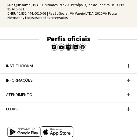
Rua Quissamã, 1931 - Unidades 19 e 20 - Petrópolis, Rio de Janeiro - RJ. CEP:
25.615-531
CNPJ: 40.832.444/0010-07 | Razão Social: Vix Varejo LTDA. 2020 Vix Paula
Hermanny todos os direitos reservados.
Perfis oficiais
+
INSTITUCIONAL
Baixe nosso APP
+
INFORMAÇÕES
A Marca
Nosso compromisso
Casa Vix
Políticas de Devoluções
+
ATENDIMENTO
Trabalhe conosco
Política de Privacidade
Dúvidas Frequentes
Termos de Uso
Fale conosco
+
LOJAS
Tabela de Medidas
Personal Shopper
Canal de Denúncias
Central de atendimento
Confira nossos endereços
Internacional
Multimarcas