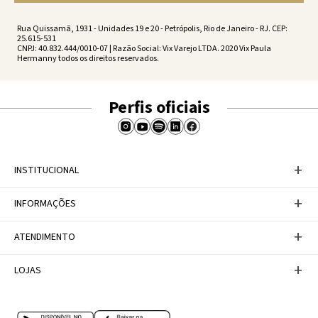
produções equilibradas. Um maiô pode funcionar como body
Rua Quissamã, 1931 - Unidades 19 e 20 - Petrópolis, Rio de Janeiro - RJ. CEP:
combinado com uma saída de praia fluida, enquanto biquínis com
25.615-531
modelagens autorais acompanham momentos à beira da piscina
CNPJ: 40.832.444/0010-07 | Razão Social: Vix Varejo LTDA. 2020 Vix Paula
Hermanny todos os direitos reservados.
ou do mar com naturalidade.
Para criar um visual ainda mais versátil, vale apostar em
Perfis oficiais
conjuntos coordenados e acessórios discretos. As produções
resort wear
permitem transitar com facilidade entre diferentes
cenários do dia, mantendo conforto e um fit perfeito do início ao
+
fim.
INSTITUCIONAL
Comprar presentes para namorada que gosta de ir à praia
Baixe nosso APP
+
INFORMAÇÕES
A Marca
Nosso compromisso
Presentear alguém que ama praia envolve escolher peças que
Casa Vix
Políticas de Devoluções
+
façam parte de experiências e viagens especiais. Biquínis, maiôs e
ATENDIMENTO
Trabalhe conosco
Política de Privacidade
Dúvidas Frequentes
saídas de praia se tornam escolhas elevadas para quem valoriza
Termos de Uso
Fale conosco
+
peças atemporais e detalhes exclusivos.
LOJAS
Tabela de Medidas
Personal Shopper
Canal de Denúncias
Central de atendimento
Confira nossos endereços
Modelagens confortáveis, tecidos de alta qualidade e design
Internacional
Multimarcas