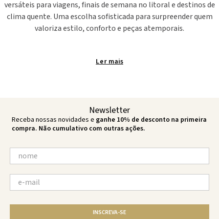
versáteis para viagens, finais de semana no litoral e destinos de
clima quente. Uma escolha sofisticada para surpreender quem
valoriza estilo, conforto e peças atemporais.
Looks para Dia dos Namorados em dias de sol
Ler
Para um Dia dos Namorados à beira-mar
, os looks ganham uma
atmosfera naturalmente sofisticada. Biquínis em modelagens
icônicas, maiôs magnéticos e saídas de praia leves criam
Newsletter
combinações versáteis para diferentes ocasiões ao longo do dia.
Receba nossas novidades e
ganhe 10% de desconto na primeira
compra. Não cumulativo com outras ações.
Em destinos ensolarados, tecidos leves e acabamentos elevados
fazem toda a diferença. Tons neutros, estampas exclusivas e
detalhes handmade trazem personalidade ao visual sem
excessos, acompanhando desde um passeio de barco até um
almoço com vista para o mar.
O que usar no Dia dos Namorados em dias de sol?
INSCREVA-SE
Em dias quentes, peças práticas e frescas ajudam a compor