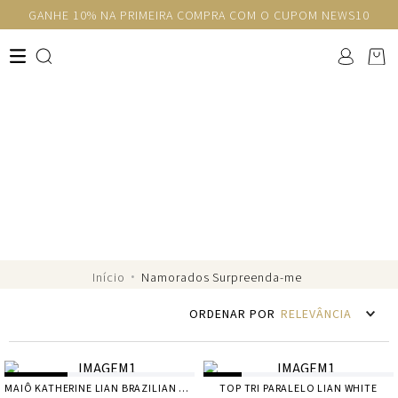
GANHE 10% NA PRIMEIRA COMPRA COM O CUPOM NEWS10
Surpreenda-me
Explore nossa curadoria especial com
sugestões de
swim e resortwear para o Dia
dos Namorados
Namorados Surpreenda-me
RELEVÂNCIA
MAIÔ KATHERINE LIAN BRAZILIAN WHITE
TOP TRI PARALELO LIAN WHITE